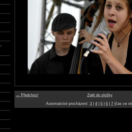
-
← Předchozí
Zpět do složky
Automatické procházení:
3
|
4
|
5
|
6
|
7
(čas ve vt