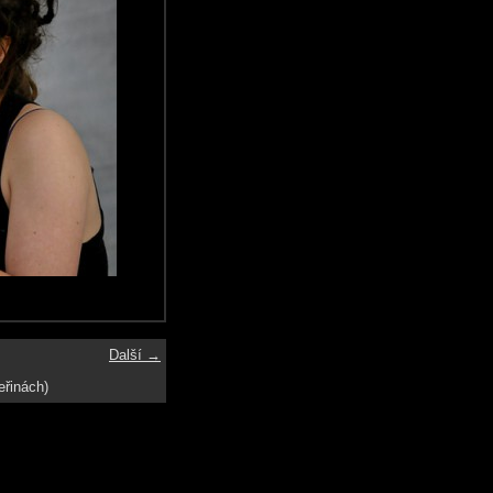
Další →
eřinách)