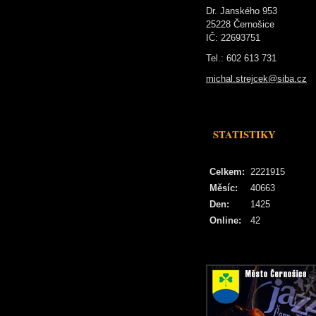
Dr. Janského 953
25228 Černošice
IČ: 22693751
Tel.: 602 613 731
michal.strejcek@siba.cz
STATISTIKY
Celkem:
2221915
Měsíc:
40663
Den:
1425
Online:
42