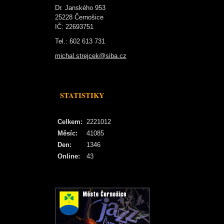
Dr. Janského 953
25228 Černošice
IČ: 22693751
Tel.: 602 613 731
michal.strejcek@siba.cz
STATISTIKY
Celkem:
2221012
Měsíc:
41085
Den:
1346
Online:
43