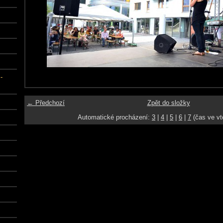
-
← Předchozí
Zpět do složky
Automatické procházení:
3
|
4
|
5
|
6
|
7
(čas ve vt