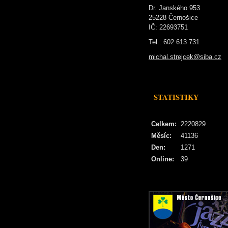
Dr. Janského 953
25228 Černošice
IČ: 22693751
Tel.: 602 613 731
michal.strejcek@siba.cz
STATISTIKY
Celkem:
2220829
Měsíc:
41136
Den:
1271
Online:
39