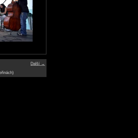
Další →
eřinách)