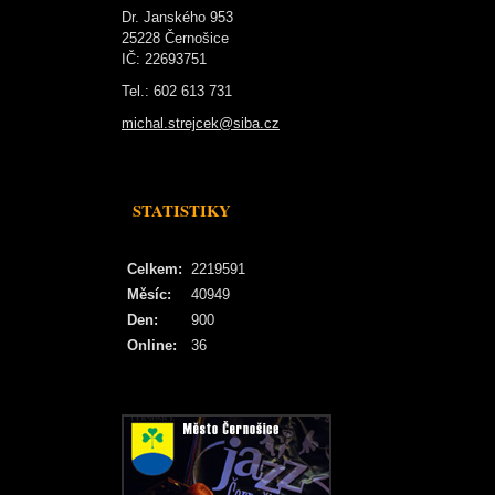
Dr. Janského 953
25228 Černošice
IČ: 22693751
Tel.: 602 613 731
michal.strejcek@siba.cz
STATISTIKY
Celkem:
2219591
Měsíc:
40949
Den:
900
Online:
36