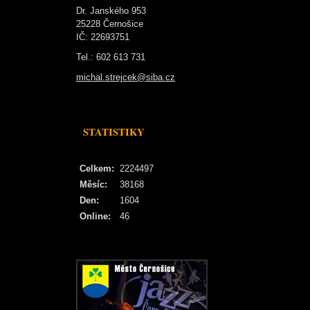
Dr. Janského 953
25228 Černošice
IČ: 22693751
Tel.: 602 613 731
michal.strejcek@siba.cz
STATISTIKY
Celkem:
2224497
Měsíc:
38168
Den:
1604
Online:
46