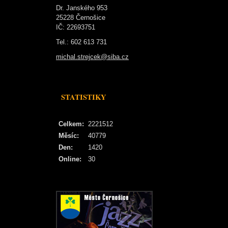
Dr. Janského 953
25228 Černošice
IČ: 22693751
Tel.: 602 613 731
michal.strejcek@siba.cz
STATISTIKY
Celkem:
2221512
Měsíc:
40779
Den:
1420
Online:
30