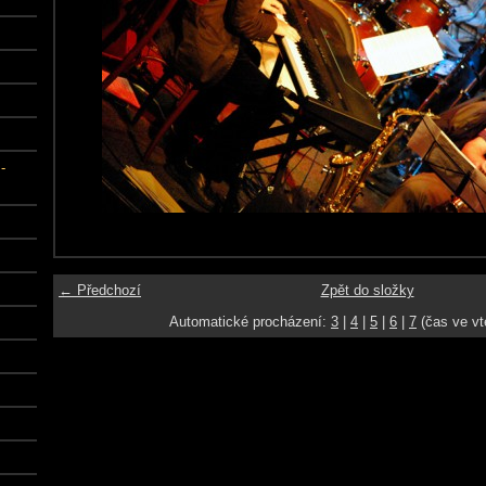
-
← Předchozí
Zpět do složky
Automatické procházení:
3
|
4
|
5
|
6
|
7
(čas ve vt