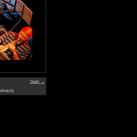
Další →
eřinách)