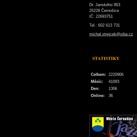
Dr. Janského 953
25228 Černošice
IČ: 22693751
Tel.: 602 613 731
michal.strejcek@siba.cz
STATISTIKY
Celkem:
2220906
Měsíc:
41093
Den:
1306
Online:
36