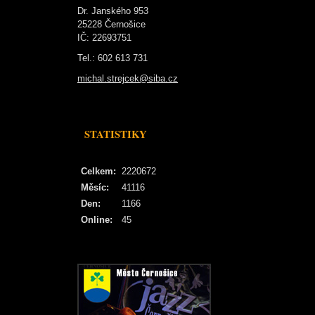
Dr. Janského 953
25228 Černošice
IČ: 22693751
Tel.: 602 613 731
michal.strejcek@siba.cz
STATISTIKY
Celkem:
2220672
Měsíc:
41116
Den:
1166
Online:
45