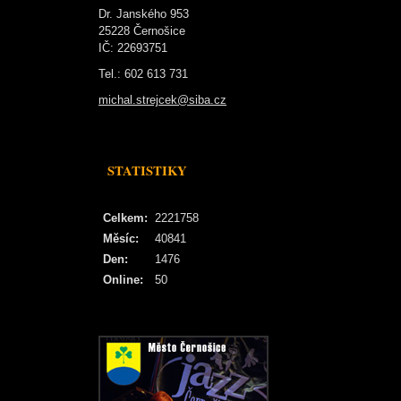
Dr. Janského 953
25228 Černošice
IČ: 22693751
Tel.: 602 613 731
michal.strejcek@siba.cz
STATISTIKY
Celkem:
2221758
Měsíc:
40841
Den:
1476
Online:
50