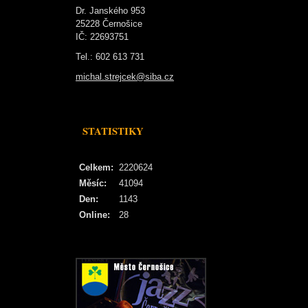
Dr. Janského 953
25228 Černošice
IČ: 22693751
Tel.: 602 613 731
michal.strejcek@siba.cz
STATISTIKY
Celkem:
2220624
Měsíc:
41094
Den:
1143
Online:
28