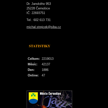
Dr. Janského 953
25228 Černošice
IČ: 22693751
Tel.: 602 613 731
michal.strejcek@siba.cz
STATISTIKY
Celkem:
2219013
Měsíc:
42137
Den:
1886
Online:
47