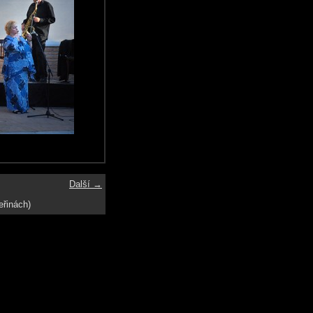
Další →
eřinách)