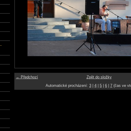
-
← Předchozí
Zpět do složky
Automatické procházení:
3
|
4
|
5
|
6
|
7
(čas ve vt