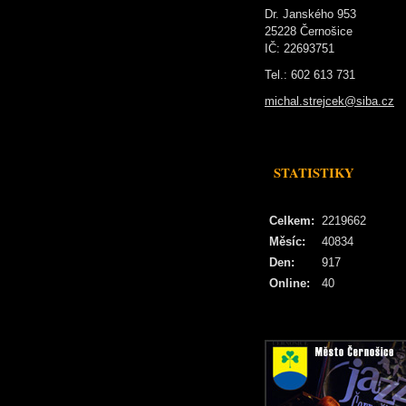
Dr. Janského 953
25228 Černošice
IČ: 22693751
Tel.: 602 613 731
michal.strejcek@siba.cz
STATISTIKY
Celkem:
2219662
Měsíc:
40834
Den:
917
Online:
40