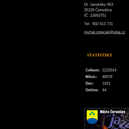
Dr. Janského 953
25228 Černošice
IČ: 22693751
Tel.: 602 613 731
michal.strejcek@siba.cz
STATISTIKY
Celkem:
2222014
Měsíc:
40578
Den:
1421
Online:
44