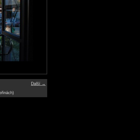
Další →
eřinách)