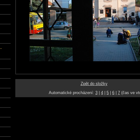
-
Zpět do složky
Automatické procházení:
3
|
4
|
5
|
6
|
7
(čas ve vt