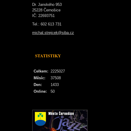
Dr. Janského 953
25228 Černošice
IČ: 22693751
Tel.: 602 613 731
michal.strejcek@siba.cz
STATISTIKY
Celkem:
2225027
Měsíc:
37508
Den:
1433
Online:
50