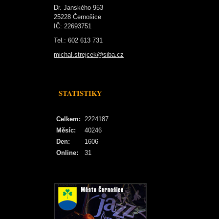
Dr. Janského 953
25228 Černošice
IČ: 22693751
Tel.: 602 613 731
michal.strejcek@siba.cz
STATISTIKY
Celkem:
2224187
Měsíc:
40246
Den:
1606
Online:
31