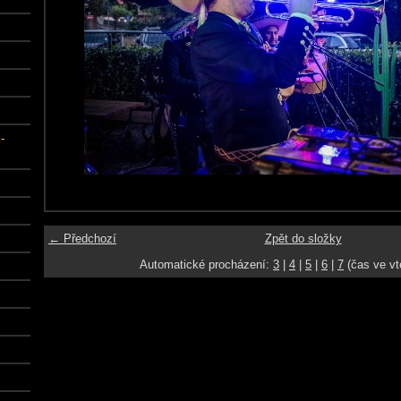
-
← Předchozí
Zpět do složky
Automatické procházení:
3
|
4
|
5
|
6
|
7
(čas ve vt