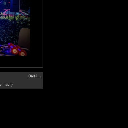
Další →
eřinách)