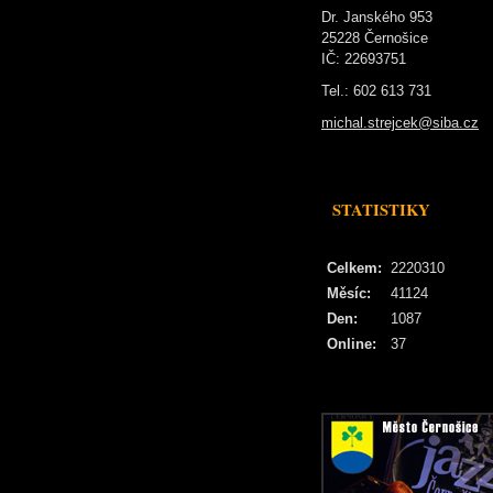
Dr. Janského 953
25228 Černošice
IČ: 22693751
Tel.: 602 613 731
michal.strejcek@siba.cz
STATISTIKY
Celkem:
2220310
Měsíc:
41124
Den:
1087
Online:
37