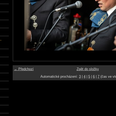
-
← Předchozí
Zpět do složky
Automatické procházení:
3
|
4
|
5
|
6
|
7
(čas ve vt