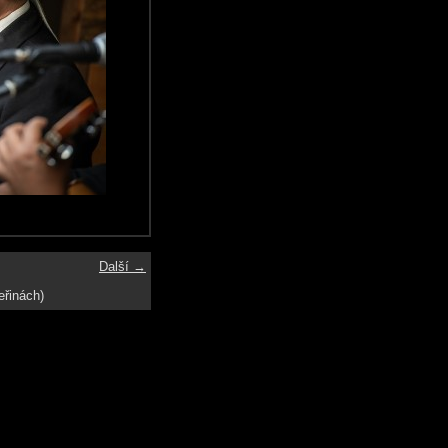
Další →
eřinách)