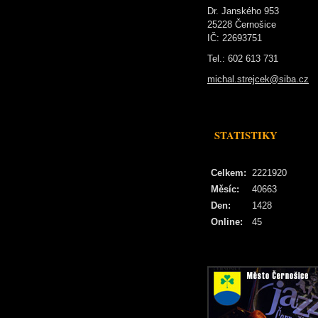
Dr. Janského 953
25228 Černošice
IČ: 22693751
Tel.: 602 613 731
michal.strejcek@siba.cz
STATISTIKY
Celkem:
2221920
Měsíc:
40663
Den:
1428
Online:
45