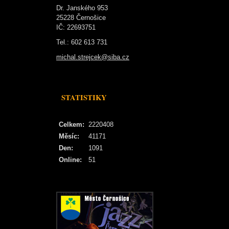
Dr. Janského 953
25228 Černošice
IČ: 22693751
Tel.: 602 613 731
michal.strejcek@siba.cz
STATISTIKY
Celkem:
2220408
Měsíc:
41171
Den:
1091
Online:
51