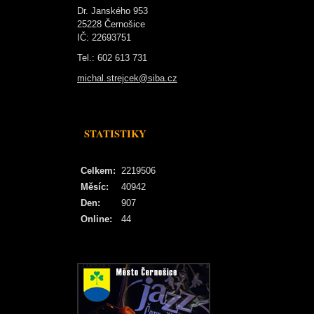
Dr. Janského 953
25228 Černošice
IČ: 22693751
Tel.: 602 613 731
michal.strejcek@siba.cz
STATISTIKY
Celkem:
2219506
Měsíc:
40942
Den:
907
Online:
44