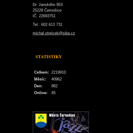
Dr. Janského 953
25228 Černošice
IČ: 22693751
Tel.: 602 613 731
michal.strejcek@siba.cz
STATISTIKY
Celkem:
2219910
Měsíc:
40962
Den:
982
Online:
45