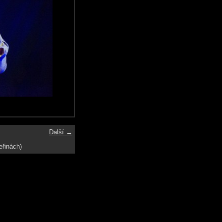
Další →
eřinách)