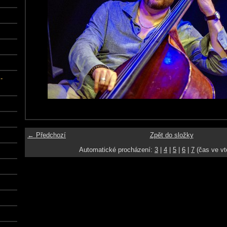
-
← Předchozí
Zpět do složky
Automatické procházení:
3
|
4
|
5
|
6
|
7
(čas ve vt