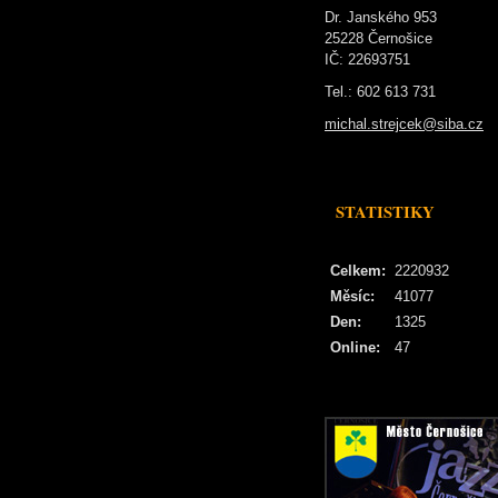
Dr. Janského 953
25228 Černošice
IČ: 22693751
Tel.: 602 613 731
michal.strejcek@siba.cz
STATISTIKY
Celkem:
2220932
Měsíc:
41077
Den:
1325
Online:
47