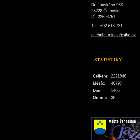
Dr. Janského 953
25228 Černošice
IČ: 22693751
Tel.: 602 613 731
michal.strejcek@siba.cz
STATISTIKY
Celkem:
2221848
Měsíc:
40797
Den:
1406
Online:
38