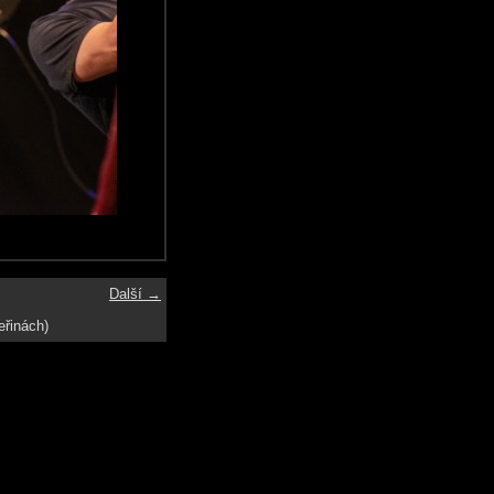
Další →
eřinách)