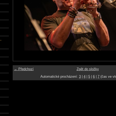
-
← Předchozí
Zpět do složky
Automatické procházení:
3
|
4
|
5
|
6
|
7
(čas ve vt