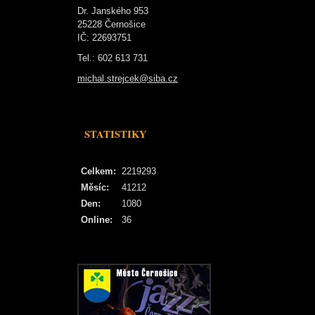
Dr. Janského 953
25228 Černošice
IČ: 22693751
Tel.: 602 613 731
michal.strejcek@siba.cz
STATISTIKY
Celkem:
2219293
Měsíc:
41212
Den:
1080
Online:
36