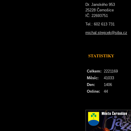
Dr. Janského 953
25228 Černošice
IČ: 22693751
Tel.: 602 613 731
michal.strejcek@siba.cz
STATISTIKY
Celkem:
2221169
Měsíc:
41033
Den:
1406
Online:
44