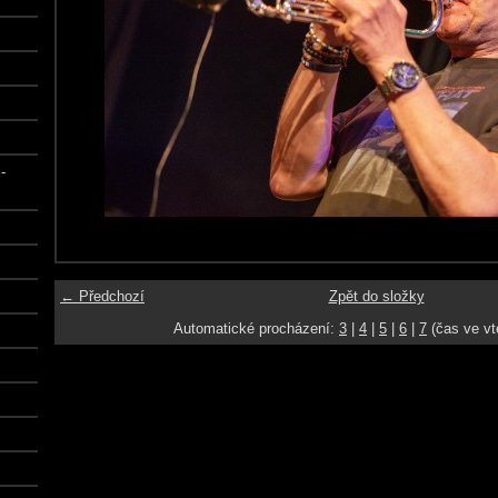
-
← Předchozí
Zpět do složky
Automatické procházení:
3
|
4
|
5
|
6
|
7
(čas ve vt