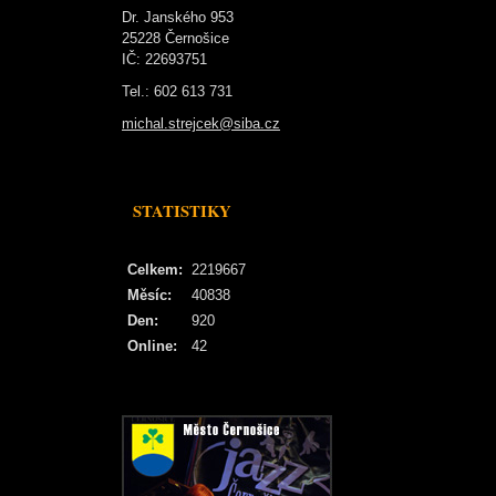
Dr. Janského 953
25228 Černošice
IČ: 22693751
Tel.: 602 613 731
michal.strejcek@siba.cz
STATISTIKY
Celkem:
2219667
Měsíc:
40838
Den:
920
Online:
42