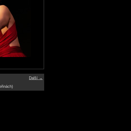
Další →
eřinách)