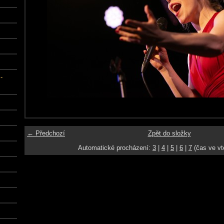
-
← Předchozí
Zpět do složky
Automatické procházení:
3
|
4
|
5
|
6
|
7
(čas ve vt