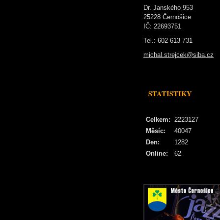
Dr. Janského 953
25228 Černošice
IČ: 22693751
Tel.: 602 613 731
michal.strejcek@siba.cz
STATISTIKY
Celkem:
2223127
Měsíc:
40047
Den:
1282
Online:
62