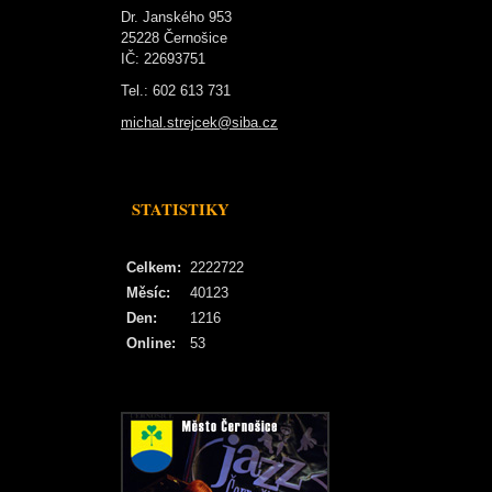
Dr. Janského 953
25228 Černošice
IČ: 22693751
Tel.: 602 613 731
michal.strejcek@siba.cz
STATISTIKY
Celkem:
2222722
Měsíc:
40123
Den:
1216
Online:
53