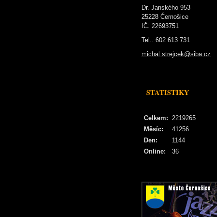
Dr. Janského 953
25228 Černošice
IČ: 22693751
Tel.: 602 613 731
michal.strejcek@siba.cz
STATISTIKY
Celkem:
2219265
Měsíc:
41256
Den:
1144
Online:
36