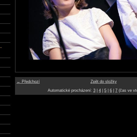
-
← Předchozí
Zpět do složky
Automatické procházení:
3
|
4
|
5
|
6
|
7
(čas ve vt