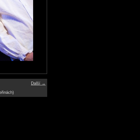
Další →
eřinách)