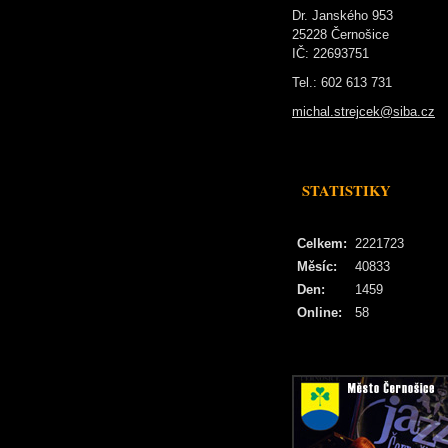
Dr. Janského 953
25228 Černošice
IČ: 22693751
Tel.: 602 613 731
michal.strejcek@siba.cz
STATISTIKY
Celkem:
2221723
Měsíc:
40833
Den:
1459
Online:
58