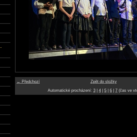
-
← Předchozí
Zpět do složky
Automatické procházení:
3
|
4
|
5
|
6
|
7
(čas ve vt