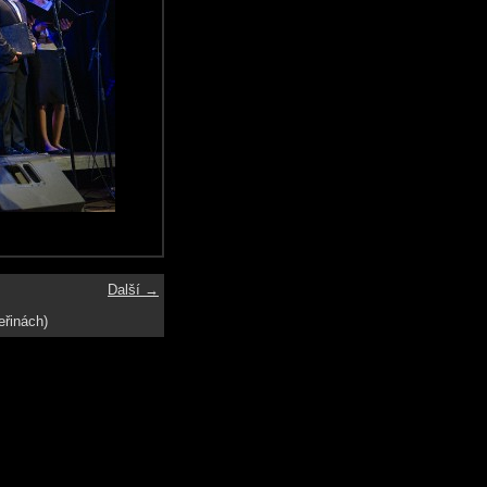
Další →
eřinách)