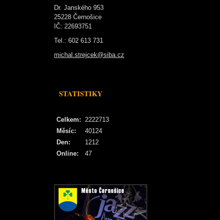
Dr. Janského 953
25228 Černošice
IČ: 22693751
Tel.: 602 613 731
michal.strejcek@siba.cz
STATISTIKY
Celkem:
2222713
Měsíc:
40124
Den:
1212
Online:
47