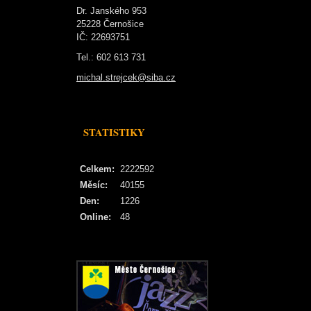
Dr. Janského 953
25228 Černošice
IČ: 22693751
Tel.: 602 613 731
michal.strejcek@siba.cz
STATISTIKY
Celkem:
2222592
Měsíc:
40155
Den:
1226
Online:
48