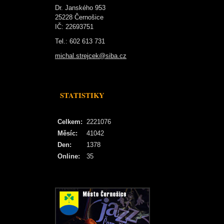
Dr. Janského 953
25228 Černošice
IČ: 22693751
Tel.: 602 613 731
michal.strejcek@siba.cz
STATISTIKY
Celkem:
2221076
Měsíc:
41042
Den:
1378
Online:
35