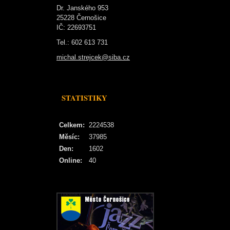
Dr. Janského 953
25228 Černošice
IČ: 22693751
Tel.: 602 613 731
michal.strejcek@siba.cz
STATISTIKY
Celkem:
2224538
Měsíc:
37985
Den:
1602
Online:
40