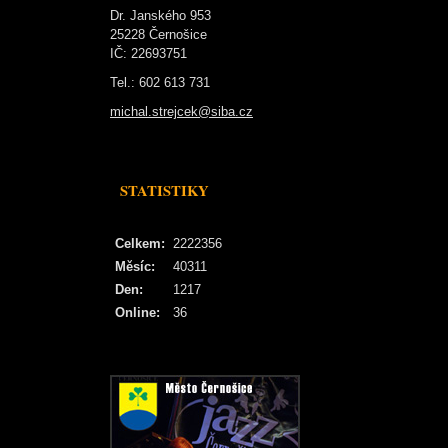
Dr. Janského 953
25228 Černošice
IČ: 22693751
Tel.: 602 613 731
michal.strejcek@siba.cz
STATISTIKY
Celkem:
2222356
Měsíc:
40311
Den:
1217
Online:
36