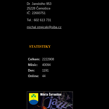
Dr. Janského 953
25228 Černošice
IČ: 22693751
Tel.: 602 613 731
michal.strejcek@siba.cz
STATISTIKY
Celkem:
2222908
Měsíc:
40094
Den:
1191
Online:
44