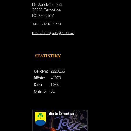
Dr. Janského 953
25228 Černošice
IČ: 22693751
Tel.: 602 613 731
michal.strejcek@siba.cz
STATISTIKY
Celkem:
2220165
Měsíc:
41070
Den:
1045
Online:
51