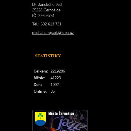
Dr. Janského 953
25228 Černošice
IČ: 22693751
Tel.: 602 613 731
michal.strejcek@siba.cz
STATISTIKY
Celkem:
2219286
Měsíc:
41223
Den:
1092
Online:
35