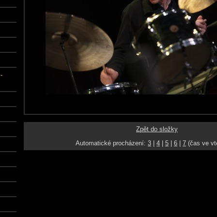
-
Zpět do složky
Automatické procházení:
3
|
4
|
5
|
6
|
7
(čas ve vt