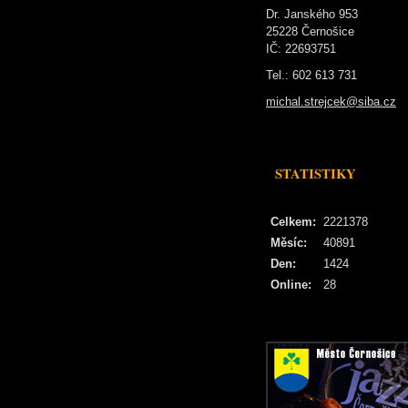
Dr. Janského 953
25228 Černošice
IČ: 22693751
Tel.: 602 613 731
michal.strejcek@siba.cz
STATISTIKY
Celkem:
2221378
Měsíc:
40891
Den:
1424
Online:
28