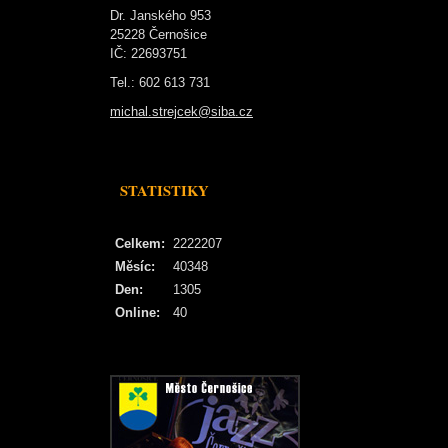
Dr. Janského 953
25228 Černošice
IČ: 22693751
Tel.: 602 613 731
michal.strejcek@siba.cz
STATISTIKY
Celkem:
2222207
Měsíc:
40348
Den:
1305
Online:
40