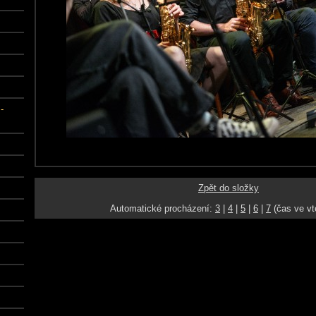
-
Zpět do složky
Automatické procházení:
3
|
4
|
5
|
6
|
7
(čas ve vt