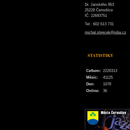
Dr. Janského 953
25228 Černošice
IČ: 22693751
Tel.: 602 613 731
michal.strejcek@siba.cz
STATISTIKY
Celkem:
2220313
Měsíc:
41125
Den:
1078
Online:
36