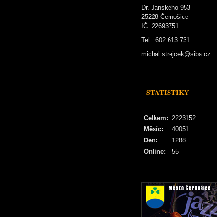
Dr. Janského 953
25228 Černošice
IČ: 22693751
Tel.: 602 613 731
michal.strejcek@siba.cz
STATISTIKY
Celkem:
2223152
Měsíc:
40051
Den:
1288
Online:
55