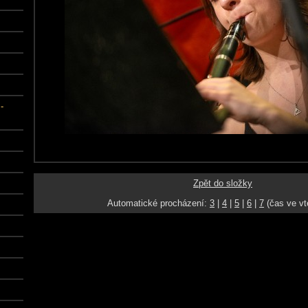
-
Zpět do složky
Automatické procházení:
3
|
4
|
5
|
6
|
7
(čas ve vt