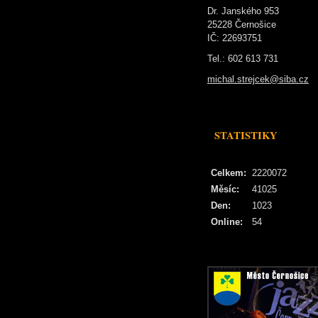
Dr. Janského 953
25228 Černošice
IČ: 22693751
Tel.: 602 613 731
michal.strejcek@siba.cz
STATISTIKY
Celkem:
2220072
Měsíc:
41025
Den:
1023
Online:
54