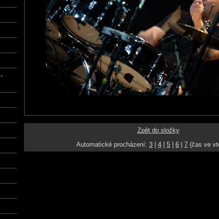
-
Zpět do složky
Automatické procházení:
3
|
4
|
5
|
6
|
7
(čas ve vt