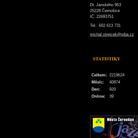
Dr. Janského 953
25228 Černošice
IČ: 22693751
Tel.: 602 613 731
michal.strejcek@siba.cz
STATISTIKY
Celkem:
2219624
Měsíc:
40874
Den:
920
Online:
39