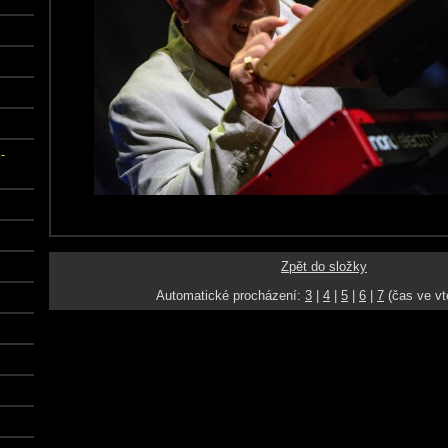
-
Zpět do složky
Automatické procházení:
3
|
4
|
5
|
6
|
7
(čas ve vt