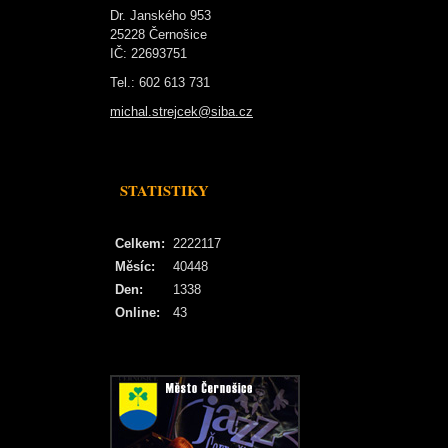
Dr. Janského 953
25228 Černošice
IČ: 22693751
Tel.: 602 613 731
michal.strejcek@siba.cz
STATISTIKY
Celkem:
2222117
Měsíc:
40448
Den:
1338
Online:
43