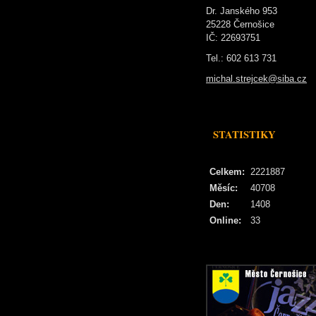
Dr. Janského 953
25228 Černošice
IČ: 22693751
Tel.: 602 613 731
michal.strejcek@siba.cz
STATISTIKY
Celkem:
2221887
Měsíc:
40708
Den:
1408
Online:
33