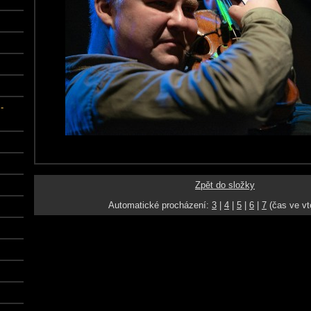
-
Zpět do složky
Automatické procházení:
3
|
4
|
5
|
6
|
7
(čas ve vt