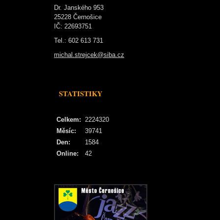
Dr. Janského 953
25228 Černošice
IČ: 22693751
Tel.: 602 613 731
michal.strejcek@siba.cz
STATISTIKY
Celkem:
2224320
Měsíc:
39741
Den:
1584
Online:
42