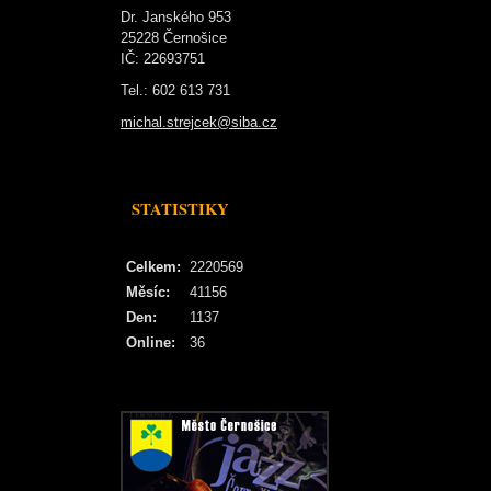
Dr. Janského 953
25228 Černošice
IČ: 22693751
Tel.: 602 613 731
michal.strejcek@siba.cz
STATISTIKY
Celkem:
2220569
Měsíc:
41156
Den:
1137
Online:
36