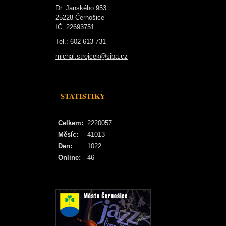
Dr. Janského 953
25228 Černošice
IČ: 22693751
Tel.: 602 613 731
michal.strejcek@siba.cz
STATISTIKY
Celkem:
2220057
Měsíc:
41013
Den:
1022
Online:
46