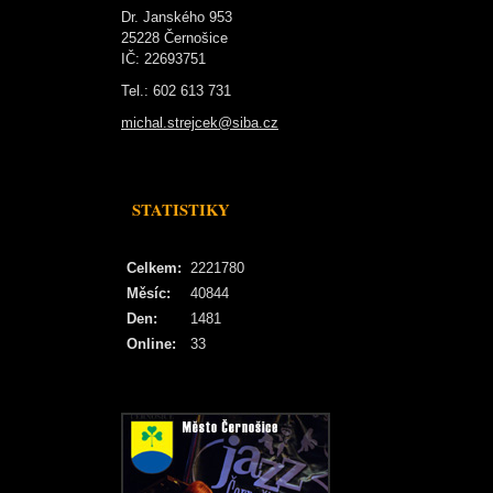
Dr. Janského 953
25228 Černošice
IČ: 22693751
Tel.: 602 613 731
michal.strejcek@siba.cz
STATISTIKY
Celkem:
2221780
Měsíc:
40844
Den:
1481
Online:
33