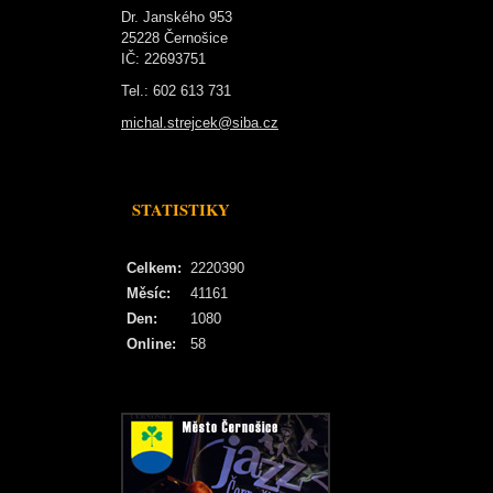
Dr. Janského 953
25228 Černošice
IČ: 22693751
Tel.: 602 613 731
michal.strejcek@siba.cz
STATISTIKY
Celkem:
2220390
Měsíc:
41161
Den:
1080
Online:
58